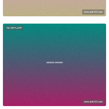
电子竞技现场声浪-电子竞技节目
电子竞技比赛报名费_电子竞技在