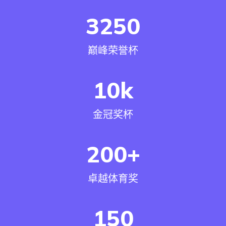
3250
巅峰荣誉杯
10
k
金冠奖杯
200
+
卓越体育奖
150