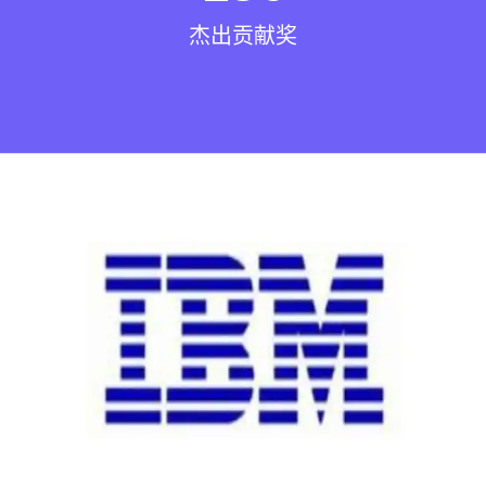
杰出贡献奖