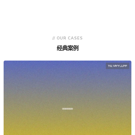
// OUR CASES
经典案例