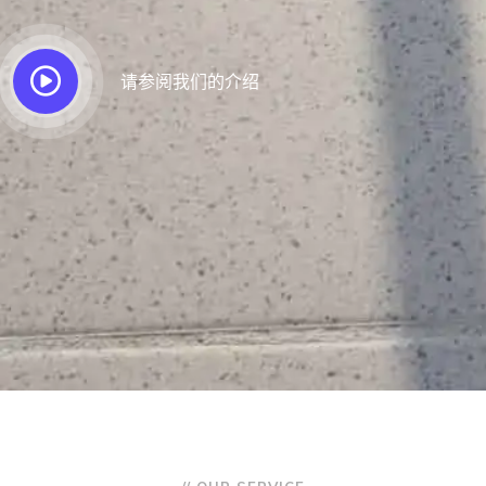
请参阅我们的介绍