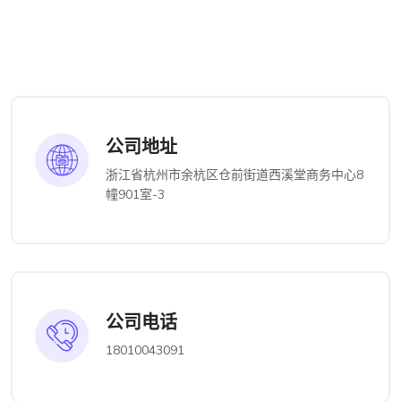
公司地址
浙江省杭州市余杭区仓前街道西溪堂商务中心8
幢901室-3
公司电话
18010043091