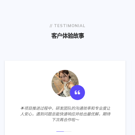
// TESTIMONIAL
客户体验故事
🌟项目推进过程中，研发团队的沟通效率和专业度让
人安心，遇到问题总能快速响应并给出最优解，期待
下次再合作啦～